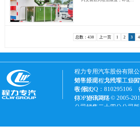
总数：438
上一页
1
2
3
4
程力专用汽车股份有限公
销售经理：戈经理 15972
郊平原岗程力汽车工业园
客 服 QQ：810295106
收付款
COPYRIGHT © 2005
持：捷讯网络
公司销售二十四分公司版