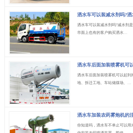
洒水车可以装减水剂吗?洒
洒水车可以装减水剂吗?减水剂
市面上也有的客户购买洒水…
洒水车后面加装喷雾机可
洒水车后面加装喷雾机可以起到
地、拆迁工地、车站储煤场、…
洒水车加装农药雾炮机的
你知道吗，洒水车不单止可以用
内安装农药喷洒装置，即使…