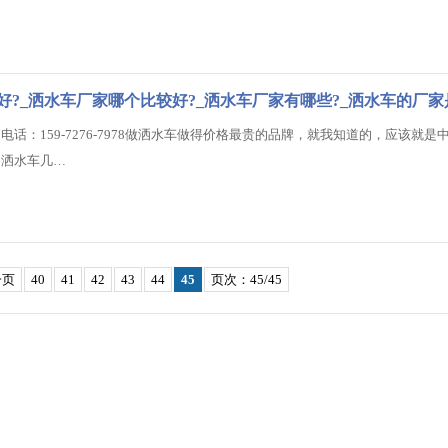
好?_洒水车厂家哪个比较好?_洒水车厂家有哪些?_洒水车的厂家
话：159-7276-7978做洒水车做得价格最贵的品牌，就我知道的，应该就是
的洒水车几…
一页
40
41
42
43
44
45
页次：45/45