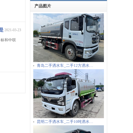
产品图片
是
2021-03-23
中标和中联
青岛二手洒水车_二手12方洒水…
昆明二手洒水车_二手10吨洒水…