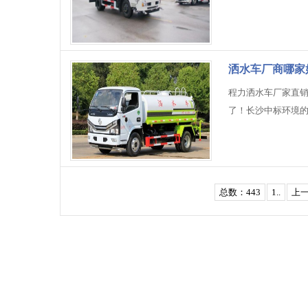
洒水车厂商哪家
哪里?
程力洒水车厂家直销电
了！长沙中标环境
总数：443
1..
上