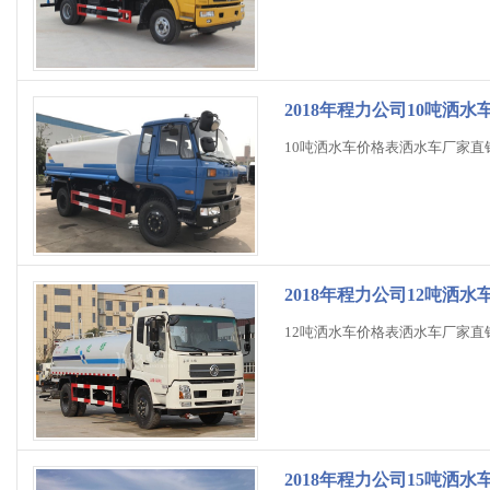
2018年程力公司10吨洒
10吨洒水车价格表洒水车厂家直销电话
2018年程力公司12吨洒
12吨洒水车价格表洒水车厂家直销电话
2018年程力公司15吨洒