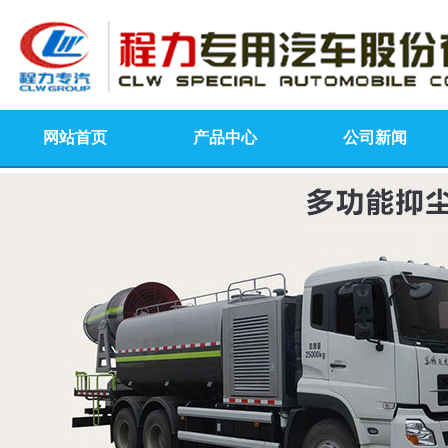
网站首页
产品中心
公司新闻