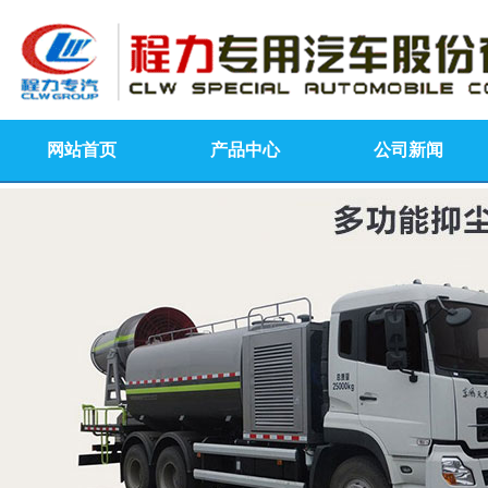
网站首页
产品中心
公司新闻