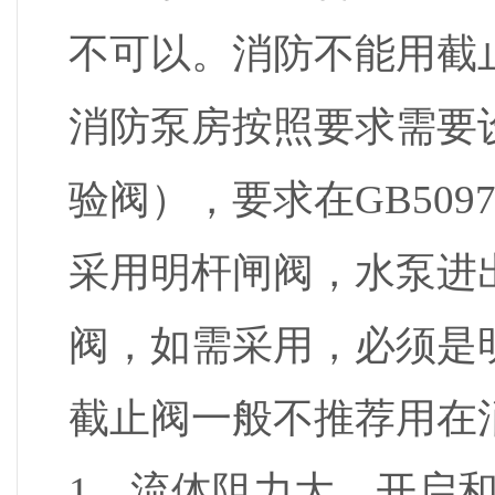
不可以。消防不能用截
消防泵房按照要求需要
验阀），要求在GB5097
采用明杆闸阀，水泵进
阀，如需采用，必须是
截止阀一般不推荐用在
1、流体阻力大，开启