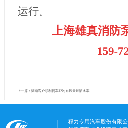
运行。
上海雄真消防
159-7
上一篇：
湖南客户顺利提车12吨东风天锦洒水车
程力专用汽车股份有限公