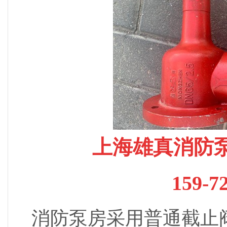
上海雄真消防
159-7
消防泵房采用普通截止