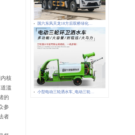
国六东风天龙18方后双桥绿化…
圈内核
车道滥
小型电动三轮洒水车_电动三轮…
睹的
众参
法者