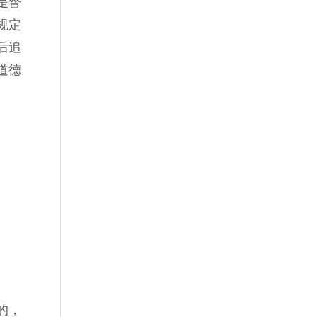
是督
规定
后追
道德
的，