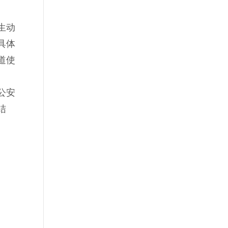
生动
具体
道使
公安
结