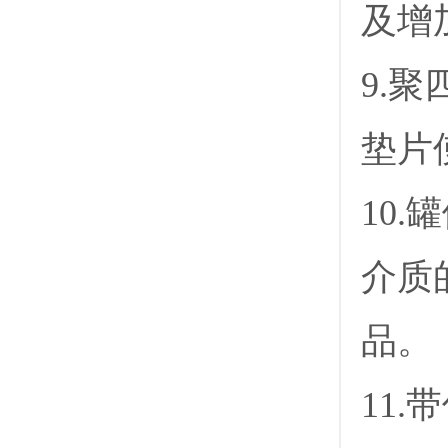
及增
9.
垫片
10
介质
品。
11