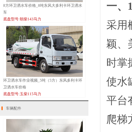
一、
8方环卫洒水车价格_8吨东风大多利卡环卫洒水
车
底盘型号:朝柴143马力
采用
颖、
时掌
使水
环卫洒水车作业视频_5吨（5方）东风多利卡环
卫洒水车价格
底盘型号:玉柴115马力
平台
车辆配件
爬梯