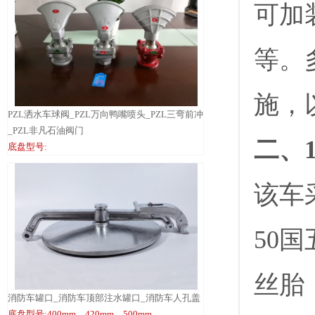
可加
等。
施，
PZL洒水车球阀_PZL万向鸭嘴喷头_PZL三弯前冲
_PZL非凡石油阀门
二、
底盘型号:
该车采
50国
丝胎
消防车罐口_消防车顶部注水罐口_消防车人孔盖
底盘型号:400mm、420mm、500mm