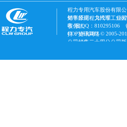
程力专用汽车股份有限公
销售经理：戈经理 15972
郊平原岗程力汽车工业园
客 服 QQ：810295106
收付款
COPYRIGHT © 2005
持：捷讯网络
公司销售二十四分公司版