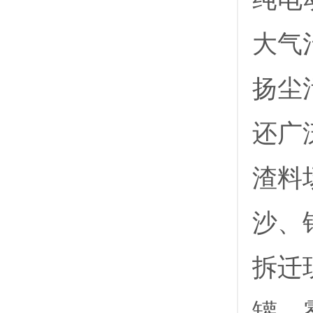
大气
扬尘
还广
渣料
沙、
拆迁
罐，