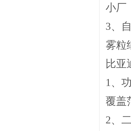
小厂
3、
雾粒
比亚
1、
覆盖
2、