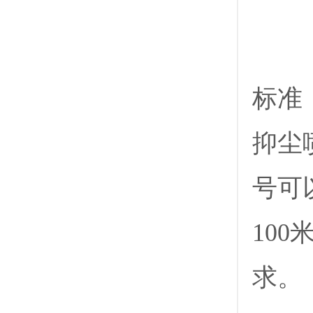
标准
抑尘
号可以
10
求。