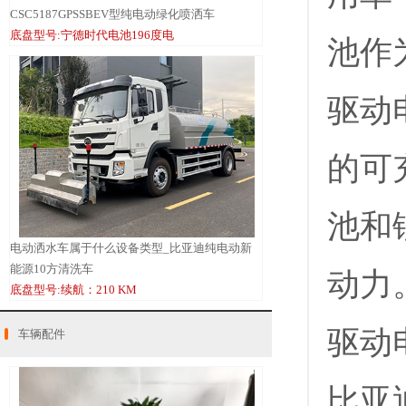
CSC5187GPSSBEV型纯电动绿化喷洒车
底盘型号:宁德时代电池196度电
池作
驱动
的可
池和
电动洒水车属于什么设备类型_比亚迪纯电动新
能源10方清洗车
动力
底盘型号:续航：210 KM
驱动
车辆配件
比亚