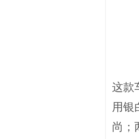
这款
用银
尚；