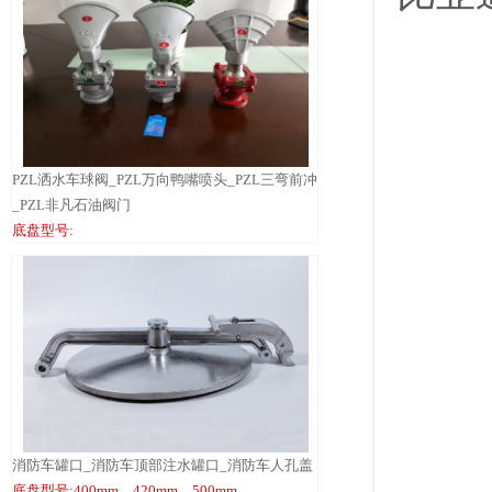
PZL洒水车球阀_PZL万向鸭嘴喷头_PZL三弯前冲
_PZL非凡石油阀门
底盘型号:
消防车罐口_消防车顶部注水罐口_消防车人孔盖
底盘型号:400mm、420mm、500mm