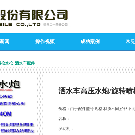
新闻
操作视频
成功案例
常
喷枪水枪_洒水车配件
洒水车高压水炮/旋转喷
价格：由于配件型号|规格|材质不同,价格不
容积：
发动机：