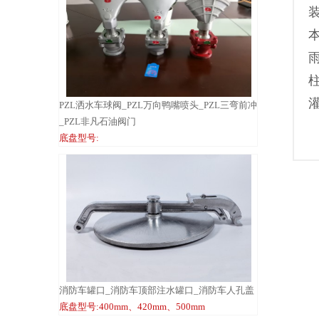
PZL洒水车球阀_PZL万向鸭嘴喷头_PZL三弯前冲
_PZL非凡石油阀门
底盘型号:
消防车罐口_消防车顶部注水罐口_消防车人孔盖
底盘型号:400mm、420mm、500mm