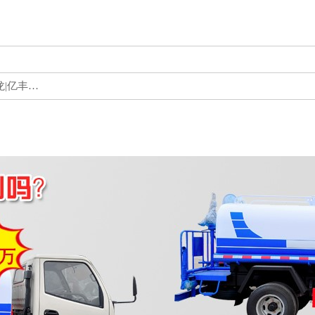
威龙|亿丰…