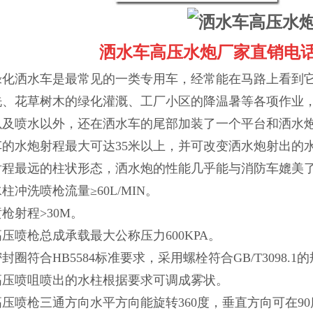
洒水车高压水炮厂家直销电话：159
绿化洒水车是最常见的一类专用车，经常能在马路上看到
洗、花草树木的绿化灌溉、工厂小区的降温暑等各项作业
以及喷水以外，还在洒水车的尾部加装了一个平台和洒水
车的水炮射程最大可达35米以上，并可改变洒水炮射出的
射程最远的柱状形态，洒水炮的性能几乎能与消防车媲美
柱冲洗喷枪流量≥60L/MIN。
枪射程>30M。
高压喷枪总成承载最大公称压力600KPA。
封圈符合HB5584标准要求，采用螺栓符合GB/T3098.1的
高压喷咀喷出的水柱根据要求可调成雾状。
高压喷枪三通方向水平方向能旋转360度，垂直方向可在9