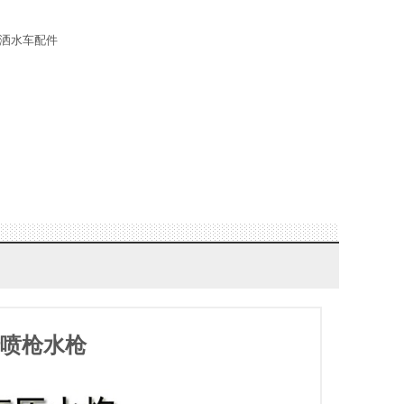
,洒水车配件
转喷枪水枪