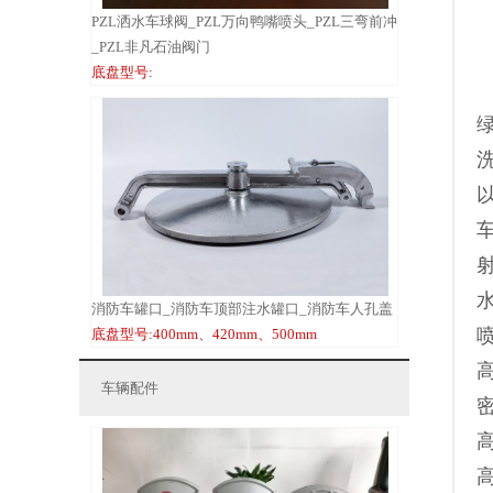
PZL洒水车球阀_PZL万向鸭嘴喷头_PZL三弯前冲
_PZL非凡石油阀门
底盘型号:
水
消防车罐口_消防车顶部注水罐口_消防车人孔盖
喷
底盘型号:400mm、420mm、500mm
车辆配件
密