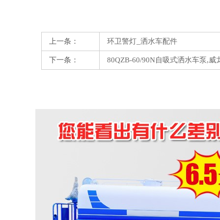
上一条：
环卫警灯_洒水车配件
下一条：
80QZB-60/90N自吸式洒水车泵,