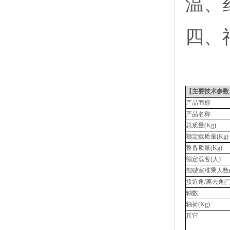
温、
四、
【主要技术参数
产品商标
产品名称
总质量
(Kg)
额定载质量
(Kg)
整备质量
(Kg)
额定载客
(
人
)
驾驶室准乘人数
接近角
/
离去角
(°
轴数
轴荷
(Kg)
其它