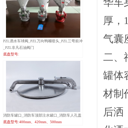
华车
厚，1
气囊
PZL洒水车球阀_PZL万向鸭嘴喷头_PZL三弯前冲
_PZL非凡石油阀门
二、
底盘型号:
罐体
材制作
后洒
消防车罐口_消防车顶部注水罐口_消防车人孔盖
底盘型号:400mm、420mm、500mm