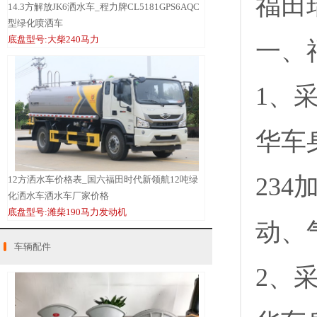
福田
14.3方解放JK6洒水车_程力牌CL5181GPS6AQC
型绿化喷洒车
底盘型号:大柴240马力
一、
1、
华车
234
12方洒水车价格表_国六福田时代新领航12吨绿
化洒水车洒水车厂家价格
底盘型号:潍柴190马力发动机
动、
车辆配件
2、