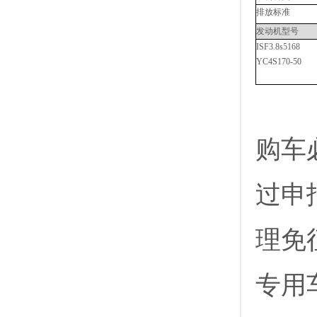
排放标准
发动机型号
ISF3.8s5168
YC4S170-50
购车
过申
理免
专用