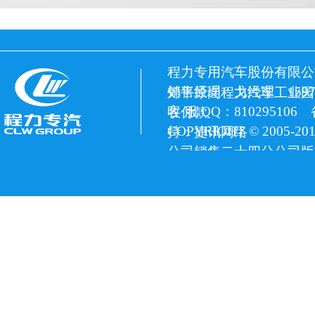
程力专用汽车股份有限公
销售经理：戈经理 15972
郊平原岗程力汽车工业园
客 服 QQ：810295106
收付款
COPYRIGHT © 2005
持：捷讯网络
公司销售二十四分公司版