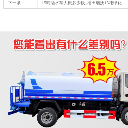
下一条：
15吨洒水车大概多少钱_福田瑞沃15吨绿化…