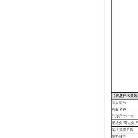
【底盘技术参数
底盘型号
商标名称
外形尺寸
(mm)
接近角
/
离去角
(°
钢板弹簧片数
燃料种类