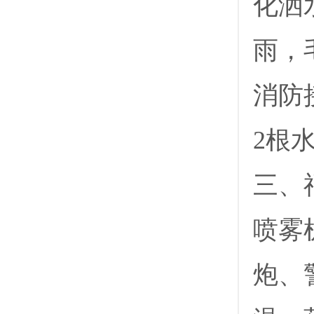
化洒
雨，
消防
2根
三、
喷雾
炮、