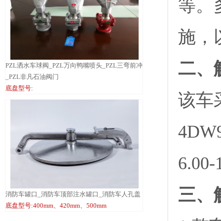
等。
施，
二、
PZL洒水车球阀_PZL万向鸭嘴喷头_PZL三弯前冲
_PZL非凡石油阀门
底盘型号:
该车采
4DW
6.0
三、
消防车罐口_消防车顶部注水罐口_消防车人孔盖
底盘型号:400mm、420mm、500mm