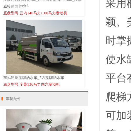
采用
威铃路面养护车
底盘型号:云内140马力/160马力发动机
颖、
时掌
使水
平台
东风途逸蓝牌洒水车_7方蓝牌洒水车
底盘型号:全柴136马力国六发动机
爬梯
车辆配件
可加