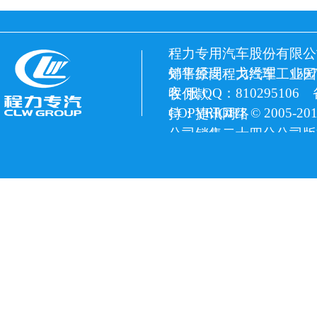
程力专用汽车股份有限公
销售经理：戈经理 15972
郊平原岗程力汽车工业园
客 服 QQ：810295106
收付款
COPYRIGHT © 2005
持：捷讯网络
公司销售二十四分公司版