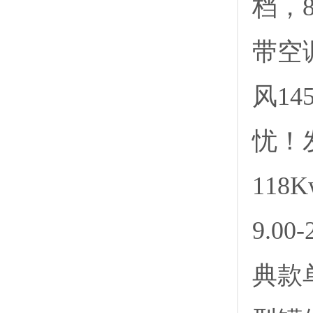
档，8
带空
风1
忧！
118
9.
典款