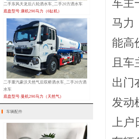
车主
二手东风天龙后八轮洒水车_二手20方洒水车
底盘型号:康机290马力（6缸机）
马力
能高
且车
出门
二手重汽豪沃天然气后双桥洒水车_二手20方洒
水车
底盘型号:曼机290马力（天然气）
发动
车辆配件
上户日