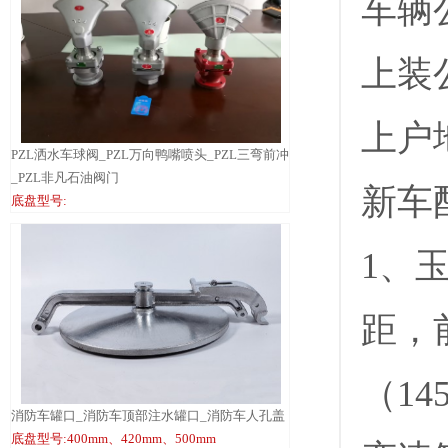
车辆
上装
上户
PZL洒水车球阀_PZL万向鸭嘴喷头_PZL三弯前冲
_PZL非凡石油阀门
新车
底盘型号:
1、
距，前
（1
消防车罐口_消防车顶部注水罐口_消防车人孔盖
底盘型号:400mm、420mm、500mm