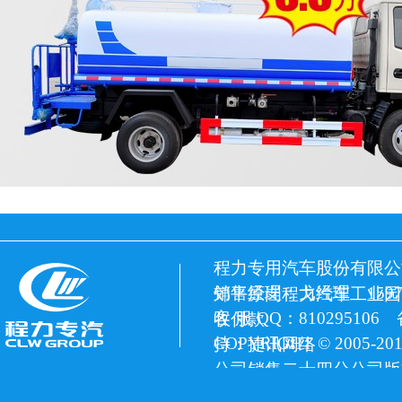
程力专用汽车股份有限公
销售经理：戈经理 15972
郊平原岗程力汽车工业园
客 服 QQ：810295106
收付款
COPYRIGHT © 2005
持：捷讯网络
公司销售二十四分公司版