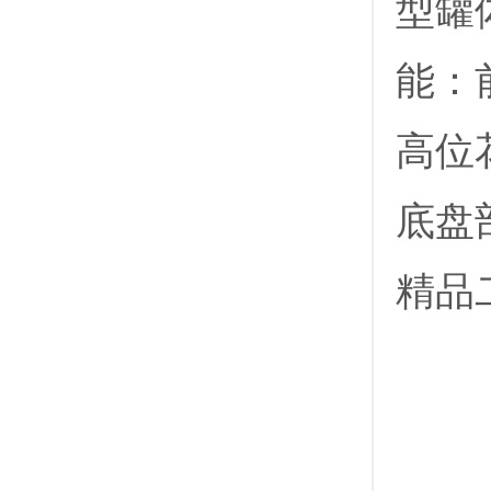
型罐
能：
高位
底盘
精品