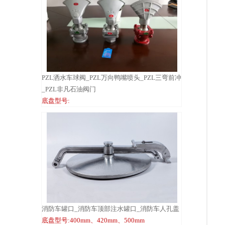
PZL洒水车球阀_PZL万向鸭嘴喷头_PZL三弯前冲
_PZL非凡石油阀门
底盘型号:
消防车罐口_消防车顶部注水罐口_消防车人孔盖
底盘型号:400mm、420mm、500mm