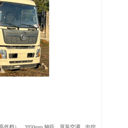
低档），3950mm 轴距，原装空调，中控