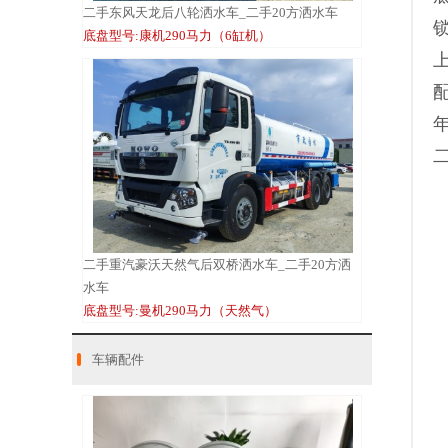
二手东风天龙后八轮洒水车_二手20方洒水车
底盘型号:康机290马力（6缸机）
年
二手重汽豪沃天然气后双桥洒水车_二手20方洒
水车
底盘型号:曼机290马力（天然气）
车辆配件