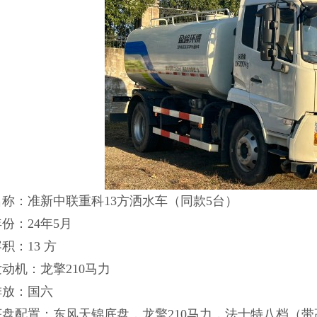
名称：准新中联重科13方洒水车（同款5台）
份：24年5月
积：13 方
发动机：龙擎210马力
排放：国六
底盘配置：东风天锦底盘，龙擎210马力，法士特八档（带高