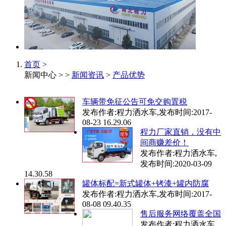
首页
>
新闻中心 > >
新闻资讯
>
产品优势
车辆带免征公告可免交购置税
发布作者:
程力洒水车
,发布时间:
2017-
08-23 16.29.06
程力厂家直销，没有中
间商赚差价！
发布作者:
程力洒水车
,
发布时间:
2020-03-09
14.30.58
罐体标配=新式罐体+铐漆+罐内防腐
发布作者:
程力洒水车
,发布时间:
2017-
08-08 09.40.35
售后服务网络覆盖全国
发布作者:
程力洒水车
,