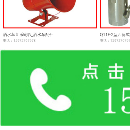
洒水车音乐喇叭_洒水车配件
Q11F-2型西德
电话：15972767978
电话：159727679