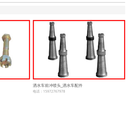
洒水车前冲喷头_洒水车配件
电话：15972767978