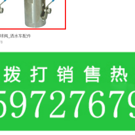
式球阀_洒水车配件
78