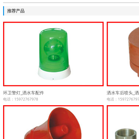
推荐产品
环卫警灯_洒水车配件
洒水车后喷头_
电话：15972767978
电话：159727679