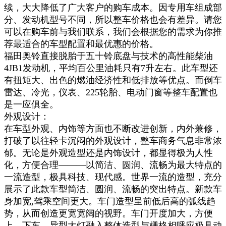
续，大大降低了广大客户的购车成本。因专用车组成部
分、发动机型号不同，所以整车价格也会有差异。请您
可以在购车前与我们联系，我们会根据您的需求为你推
荐最适合的车型配置和最优惠的价格。
福田奥铃直接脱胎于五十铃底盘与技术的高性能柴油
4JB1发动机，平均百公里油耗只有7升左右。此车型还
有扭矩大、出色的燃油经济性和低排放等优点。而倒车
雷达、冷光，仪表、225轮胎、电动门窗等整车配置也
是一应俱全。
外观设计：
在车型外观、内饰等方面也不断改进创新，内外兼修，
打破了以往轻卡沉闷的外观设计，整车商务气息非常浓
郁。无论是外观造型还是内饰设计，都显得极为人性
化，方便合理———以简洁、圆润、流畅为最大特点的
一流造型，极具科技、现代感。世界一流的造型，充分
展示了此款车型简洁、圆润、流畅的突出特点。新款车
身加宽,驾乘空间更大。车门造型呈前低后高的弧线趋
势，从而创造更宽宽阔的视野。车门开度加大，方便
上、下车。异型大灯融入整体造型与栅格相呼应极具动