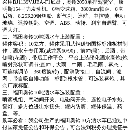
采用BJ1139VJJEA-F1底盘，奥铃2050单排驾驶室、康
明斯154马力发动机、6档变速箱、3800mm轴距、6吨
后桥、8.25R20钢丝胎、断气刹、巡航、中控锁、电动
玻璃、遥控钥匙、空调、ABS、动转、刹车自调臂、可
调大灯。
二、福田奥铃10吨洒水车上装配置：
罐体容积：10立方、罐体采用武钢碳钢国标标准板材制
作，洒水车专用泵(威龙泵60/90)，前冲(喷)，后洒，带
侧喷(花洒)，带后工作平台，平台上装绿化洒水高炮(炮
喷射形状可调节:直冲，大雨，中雨，毛毛雨，雾态，
可连续调节，360度旋转)，配消防接口，自流阀，滤
网，带自吸自排功能，标配2根水管，可选装雾炮，其
余厂家标配。
三、福田奥铃10吨洒水车选装配置：
喷雾机组、气动阀开关、电磁阀开关、遥控电子水炮、
警灯、多方位进出水接头、罐内防腐、罐体保温、药
盘、等。
购车必看：我公司生产的福田奥铃10方洒水车已通过申
报国家免征公告和环保公告，可合法到税务办理免征手