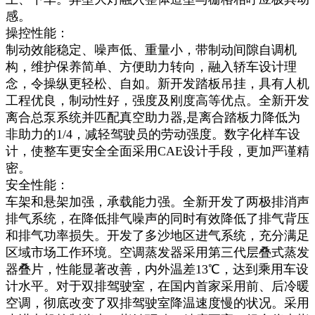
感。
操控性能：
制动效能稳定、噪声低、重量小，带制动间隙自调机
构，维护保养简单、方便助力转向，融入轿车设计理
念，令操纵更轻松、自如。新开发踏板吊挂，具有人机
工程优良，制动性好，强度及刚度高等优点。全新开发
离合总泵系统并匹配真空助力器,是离合踏板力降低为
非助力的1/4，减轻驾驶员的劳动强度。数字化样车设
计，使整车更安全全面采用CAE设计手段，更加严谨精
密。
安全性能：
车架和悬架加强，承载能力强。全新开发了两极排消声
排气系统，在降低排气噪声的同时有效降低了排气背压
和排气功率损失。开发了多沙地区进气系统，充分满足
区域市场工作环境。空调蒸发器采用第三代层叠式蒸发
器叠片，性能显著改善，内外温差13℃，达到乘用车设
计水平。对于双排驾驶室，在国内首家采用前、后冷暖
空调，彻底改变了双排驾驶室降温速度慢的状况。采用