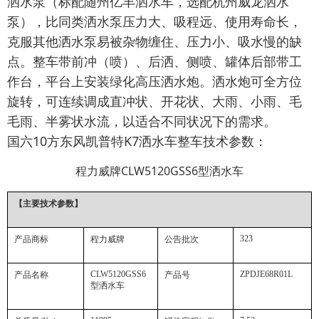
洒水泵（标配随州亿丰洒水车，选配杭州威龙洒水
泵），比同类洒水泵压力大、吸程远、使用寿命长，
克服其他洒水泵易被杂物缠住、压力小、吸水慢的缺
点。整车带前冲（喷）、后洒、侧喷、罐体后部带工
作台，平台上安装绿化高压洒水炮。洒水炮可全方位
旋转，可连续调成直冲状、开花状、大雨、小雨、毛
毛雨、半雾状水流，以适合不同状况下的需求。
国六10方东风凯普特K7洒水车整车技术参数：
程力威牌
CLW5120GSS6
型洒水车
【主要技术参数】
323
产品商标
程力威牌
公告批次
CLW5120GSS6
ZPDJE68R01L
产品名称
产品号
型洒水车