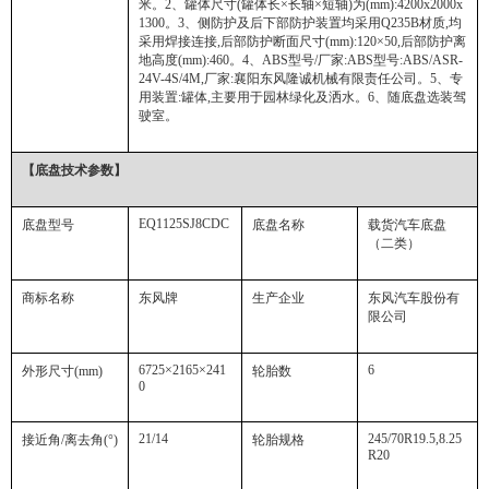
米。
2
、罐体尺寸
(
罐体长
×
长轴
×
短轴
)
为
(mm):4200x2000x
1300
。
3
、侧防护及后下部防护装置均采用
Q235B
材质
,
均
采用焊接连接
,
后部防护断面尺寸
(mm):120×50,
后部防护离
地高度
(mm):460
。
4
、
ABS
型号
/
厂家
:ABS
型号
:ABS/ASR-
24V-4S/4M,
厂家
:
襄阳东风隆诚机械有限责任公司。
5
、专
用装置
:
罐体
,
主要用于园林绿化及洒水。
6
、随底盘选装驾
驶室。
【底盘技术参数】
EQ1125SJ8CDC
底盘型号
底盘名称
载货汽车底盘
（二类）
商标名称
东风牌
生产企业
东风汽车股份有
限公司
6725×2165×241
6
外形尺寸
(mm)
轮胎数
0
21/14
245/70R19.5,8.25
接近角
/
离去角
(°)
轮胎规格
R20