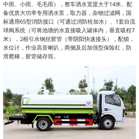
中雨、小雨、毛毛雨），整车洒水宽度大于14米。配
备优质大功率专用洒水泵，取力器，杂物过滤网，国
标通用65型消防接口（可通过消防栓加水）、1套自流
球阀系统（可将池塘的水直接吸入罐体内，垂直吸程7
米），2根引水钢丝胶管（带阴阳快速接头），配锁，
水位计，作业高音喇叭，两侧及后加强型保险杠，防
滑爬梯，胶管储存筒。