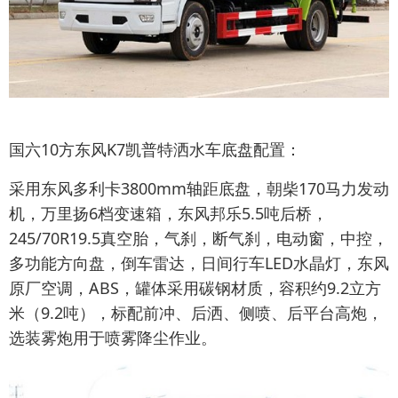
国六10方东风K7凯普特洒水车底盘配置：
采用东风多利卡3800mm轴距底盘，朝柴170马力发动
机，万里扬6档变速箱，东风邦乐5.5吨后桥，
245/70R19.5真空胎，气刹，断气刹，电动窗，中控，
多功能方向盘，倒车雷达，日间行车LED水晶灯，东风
原厂空调，ABS，罐体采用碳钢材质，容积约9.2立方
米（9.2吨），标配前冲、后洒、侧喷、后平台高炮，
选装雾炮用于喷雾降尘作业。