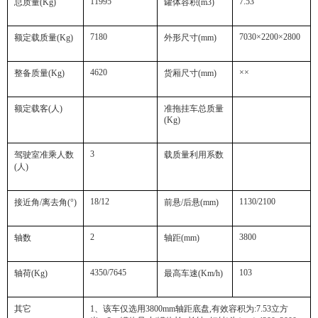
11995
7.53
总质量
(Kg)
罐体容积
(m3)
7180
7030×2200×2800
额定载质量
(Kg)
外形尺寸
(mm)
4620
××
整备质量
(Kg)
货厢尺寸
(mm)
额定载客
(
人
)
准拖挂车总质量
(Kg)
3
驾驶室准乘人数
载质量利用系数
(
人
)
18/12
1130/2100
接近角
/
离去角
(°)
前悬
/
后悬
(mm)
2
3800
轴数
轴距
(mm)
4350/7645
103
轴荷
(Kg)
最高车速
(Km/h)
其它
1
、该车仅选用
3800mm
轴距底盘
,
有效容积为
:7.53
立方