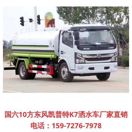
国六10方东风凯普特K7洒水车厂家直销
电话：159-7276-7978