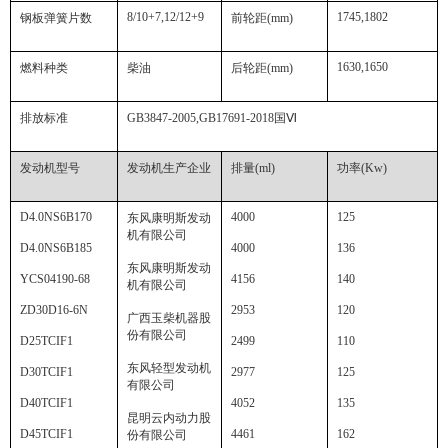
8/10+7,12/12+9
1745,1802
钢板弹簧片数
前轮距
(mm)
1630,1650
燃料种类
柴油
后轮距
(mm)
排放标准
GB3847-2005,GB17691-2018
国
Ⅵ
发动机型号
发动机生产企业
排量
(ml)
功率
(Kw)
D4.0NS6B170
4000
125
东风康明斯发动
机有限公司
D4.0NS6B185
4000
136
东风康明斯发动
YCS04190-68
4156
140
机有限公司
ZD30D16-6N
2953
120
广西玉柴机器股
份有限公司
D25TCIF1
2499
110
东风轻型发动机
D30TCIF1
2977
125
有限公司
D40TCIF1
4052
135
昆明云内动力股
D45TCIF1
4461
162
份有限公司