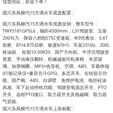
现货供应，欢迎下单！
国六东风柳汽15方洒水车底盘配置：
国六东风柳汽15方洒水车优惠促销，整车型号：
TWY5181GPSL6，轴距4500mm，L31驾驶室、玉柴
200马力、陕齿八档8JS75C变速箱、Φ395离合、3.6T
前桥、8T/4.875后桥、板簧8/9+5、车架231(6)、200L
铁油箱、 轮胎10.00R20、国产方向机、半浮式驾驶室
悬置、手动液压翻转、机械减振司机座椅、夹层玻
璃、加厚钢圈、MP3+收音机、空调、ABS、车载终端
(行驶记录仪+兼容北斗GPS)、多态开关、右转提示功
能、国产阀、ABS、自调臂、免维护电池、电控硅油
风扇、车下起动停机功能、驾驶室电源总开关、PTO
开关、远程PTO接口、取力器开关及电磁阀、取力器
气管路。
国六东风柳汽15方洒水车上装标配：