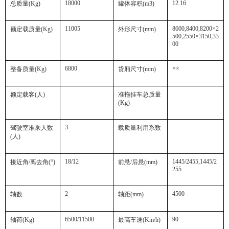
18000
12.16
总质量
(Kg)
罐体容积
(m3)
11005
8600,8400,8200×2
额定载质量
(Kg)
外形尺寸
(mm)
500,2550×3150,33
00
6800
××
整备质量
(Kg)
货厢尺寸
(mm)
额定载客
(
人
)
准拖挂车总质量
(Kg)
3
驾驶室准乘人数
载质量利用系数
(
人
)
18/12
1445/2455,1445/2
接近角
/
离去角
(°)
前悬
/
后悬
(mm)
255
2
4500
轴数
轴距
(mm)
6500/11500
90
轴荷
(Kg)
最高车速
(Km/h)