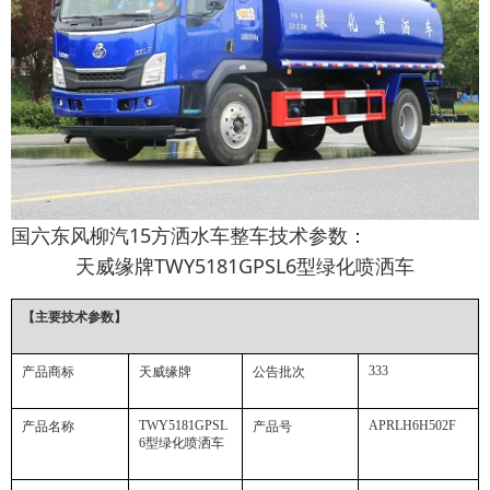
国六东风柳汽15方洒水车整车技术参数：
天威缘牌
TWY5181GPSL6
型绿化喷洒车
【主要技术参数】
333
产品商标
天威缘牌
公告批次
TWY5181GPSL
APRLH6H502F
产品名称
产品号
6
型绿化喷洒车