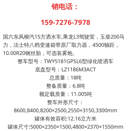
销电话：
159-7276-7978
国六东风柳汽15方洒水车,乘龙L3驾驶室，玉柴200马
力，法士特八档变速箱带原厂取力器，4500轴距，
10.00R20钢丝胎，可选装雾炮。
整车型号：TWY5181GPSL6型绿化喷洒车
底盘型号：LZ1186M3ACT
总质量：18吨
整备质量：6.8吨
额定载质量：11.005吨
整车外形尺寸：
8600,8400,8200×2500,2550×3150,3300mm
罐体有效容积:12.16立方米
罐体尺寸:5000×2350×1500,4800×2370×1550mm