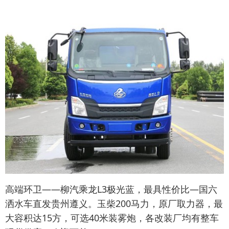
高端环卫——柳汽乘龙L3极光蓝，最具性价比—国六
洒水车直发贵州遵义。玉柴200马力，原厂取力器，最
大容积达15方，可选40米装雾炮，各改装厂均有整车