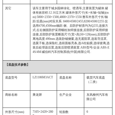
其它
该车主要用于城乡园林绿化、喷洒等
;
主要装置为罐体
.
罐
体有效容积
:12.16
立方米
.
罐体外形尺寸
(
长
×
长轴
×
短轴
)(m
m):5000×2350×1500,4800×2370×1550.
整车外形尺寸长
/
轴
距
/
后悬
(mm)
对应关系
: 8400/4500/2455;8200/4500/2255.
仅
选用
4700,4500mm
轴距
.
侧、后防护材质均为
Q235,
连接方
式
:
左右侧面防护采用螺栓加焊接连接
,
后部防护采用焊接
连接
,
后部防护装置断面尺寸
(
宽
×
高
)50×120(mm),
后部防护
离地高度
:490mm.
选装卧铺侧窗
,
选无遮阳罩
,
选装导流罩
,
选翼子板
,
选保险杠
,
选前面板亮条
,
选
A
柱贴膜
,
选绿玻璃
,
选
装后处理器后置
,
选装后部喷洒装置
.ABS
型号
/
企业
:ABS-E
4S/4M/
威伯科汽车控制系统
(
中国
)
有限公司
.
【底盘技术参数】
LZ1186M3ACT
底盘型号
底盘名称
载货汽车底盘
（二类）
商标名称
乘龙牌
生产企业
东风柳州汽车有
限公司
7105×2420×280
6
外形尺寸
(mm)
轮胎数