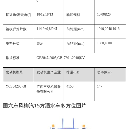
0
18/12,18/13
10.00R20
接近角
/
离去角
(°)
轮胎规格
11/12+9,8/9+5
1940,2046,1916
钢板弹簧片数
前轮距
(mm)
1860,1800
燃料种类
柴油
后轮距
(mm)
排放标准
GB3847-2005,GB17691-2018
国
Ⅵ
发动机型号
发动机生产企业
排量
(ml)
功率
(Kw)
YCS04200-68
4156
147
广西玉柴机器股
份有限公司
国六东风柳汽15方洒水车多方位图片：