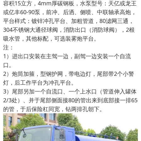
容积15立方，4mm厚碳钢板，水泵型号：天亿或龙王
或亿丰60-90泵，前冲、后洒、侧喷、中联轴承高炮，
平台样式：镀锌冲孔平台、加粗管道，80滤网三通，
304不锈钢大通径球阀，消防出口（消防球阀），2根
吸水管，其他标配，可选装雾炮平台。
注：
1）进出口安装在主驾一边，副驾一边安装一个自流
口。
2）炮筒加箍，型钢护网，带电边灯，尾部带2个小警
灯，后工作平台为冲孔平台。
3）尾部另加一个自流口、一个上水口（管道伸入罐体
2/3处）、并于尾部侧面接80的管出来到底部接一排65
的管，于后保险杠同宽，钻两排孔朝下。