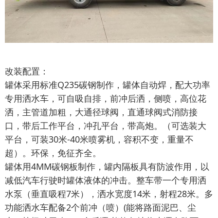
改装配置：
罐体采用标准Q235碳钢制作，罐体自动焊，配大功率
专用洒水车，可自吸自排，前冲后洒，侧喷，高位花
洒，主管道加粗，大通径球阀，直通球阀式消防接
口，带后工作平台，冲孔平台，带高炮。（可选装大
平台，可装30米-40米喷雾机，容积不变，重量不
超）。环保，免征齐全。
罐体用4MM碳钢板制作，罐内隔板具有防波作用，以
减低汽车行驶时罐体液体的冲击。整车带一个专用洒
水泵（垂直吸程7米），洒水宽度14米，射程28米。多
功能洒水车配备2个前冲（喷）(能将路面泥巴、尘