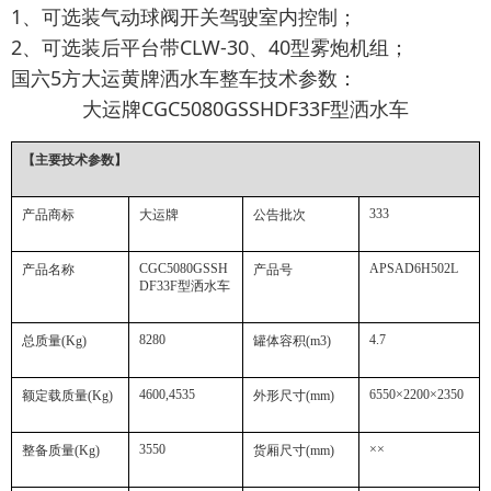
1、可选装气动球阀开关驾驶室内控制；
2、可选装后平台带CLW-30、40型雾炮机组；
国六5方大运黄牌洒水车整车技术参数：
大运牌
CGC5080GSSHDF33F
型洒水车
【主要技术参数】
333
产品商标
大运牌
公告批次
CGC5080GSSH
APSAD6H502L
产品名称
产品号
DF33F
型洒水车
8280
4.7
总质量
(Kg)
罐体容积
(m3)
4600,4535
6550×2200×2350
额定载质量
(Kg)
外形尺寸
(mm)
3550
××
整备质量
(Kg)
货厢尺寸
(mm)