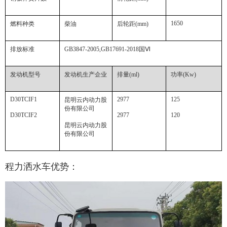
1650
燃料种类
柴油
后轮距
(mm)
排放标准
GB3847-2005,GB17691-2018
国
Ⅵ
发动机型号
发动机生产企业
排量
(ml)
功率
(Kw)
D30TCIF1
2977
125
昆明云内动力股
份有限公司
D30TCIF2
2977
120
昆明云内动力股
份有限公司
程力洒水车优势：