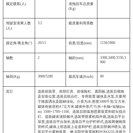
额定载客
(
人
)
准拖挂车总质量
(Kg)
3,2
驾驶室准乘人数
载质量利用系数
(
人
)
20/13
1150/1800
接近角
/
离去角
(°)
前悬
/
后悬
(mm)
2
3300,3400,3550,3
轴数
轴距
(mm)
900
3000/5280
90
轴荷
(Kg)
最高车速
(Km/h)
其它
选装前面罩、前部灯具、前保险杠、遮阳板
,
选装后视镜
及安装位置
,
选装后组合灯。专用装置
:
罐体及水泵
,
主要用
于路面洒水及园林绿化。介质为水
,
密度
1000
千克
/
立方米
,
罐体有效容积
4.7
立方米
,
罐体外形尺寸
(
长
×
长轴
×
短轴
)(m
m): 3500×1700×1100
。选装后部弧形喷雾装置和箭头指示
灯。选装罐体顶部侧冲
,
选装带喷雾机组外观
,
选装后平台
加宽
,
选装后平台加长
,
选装后平台护栏样式
,
选装两侧炮筒
管样式
,
罐体上部选装上走道和护栏
,
选装后部侧冲喷头
,
选
装后平台雾炮装置。侧
,
后防护装置材料均为
Q235,
连接方