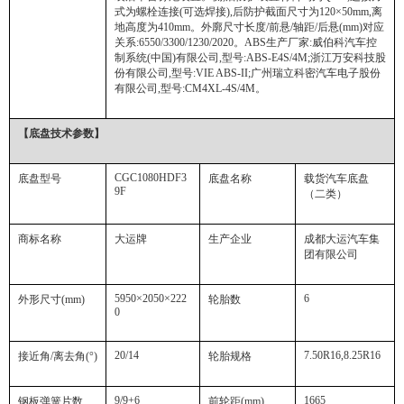
式为螺栓连接
(
可选焊接
),
后防护截面尺寸为
120×50mm,
离
地高度为
410mm
。外廓尺寸长度
/
前悬
/
轴距
/
后悬
(mm)
对应
关系
:6550/3300/1230/2020
。
ABS
生产厂家
:
威伯科汽车控
制系统
(
中国
)
有限公司
,
型号
:ABS-E4S/4M;
浙江万安科技股
份有限公司
,
型号
:VIE ABS-II;
广州瑞立科密汽车电子股份
有限公司
,
型号
:CM4XL-4S/4M
。
【底盘技术参数】
CGC1080HDF3
底盘型号
底盘名称
载货汽车底盘
9F
（二类）
商标名称
大运牌
生产企业
成都大运汽车集
团有限公司
5950×2050×222
6
外形尺寸
(mm)
轮胎数
0
20/14
7.50R16,8.25R16
接近角
/
离去角
(°)
轮胎规格
9/9+6
1665
钢板弹簧片数
前轮距
(mm)