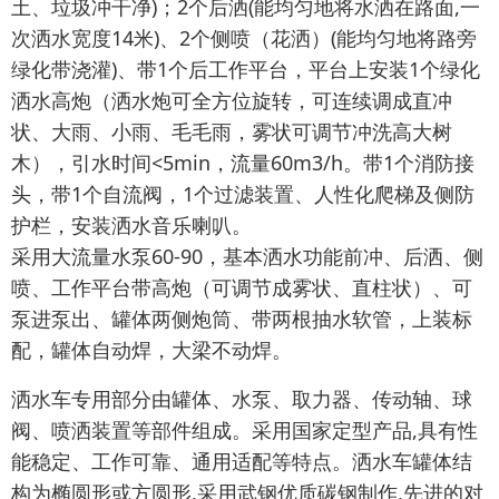
土、垃圾冲干净)；2个后洒(能均匀地将水洒在路面,一
次洒水宽度14米)、2个侧喷（花洒）(能均匀地将路旁
绿化带浇灌)、带1个后工作平台，平台上安装1个绿化
洒水高炮（洒水炮可全方位旋转，可连续调成直冲
状、大雨、小雨、毛毛雨，雾状可调节冲洗高大树
木），引水时间<5min，流量60m3/h。带1个消防接
头，带1个自流阀，1个过滤装置、人性化爬梯及侧防
护栏，安装洒水音乐喇叭。
采用大流量水泵60-90，基本洒水功能前冲、后洒、侧
喷、工作平台带高炮（可调节成雾状、直柱状）、可
泵进泵出、罐体两侧炮筒、带两根抽水软管，上装标
配，罐体自动焊，大梁不动焊。
洒水车专用部分由罐体、水泵、取力器、传动轴、球
阀、喷洒装置等部件组成。采用国家定型产品,具有性
能稳定、工作可靠、通用适配等特点。洒水车罐体结
构为椭圆形或方圆形,采用武钢优质碳钢制作,先进的对