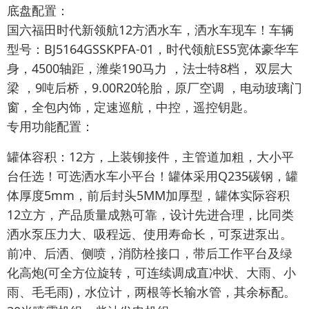
底盘配置：
国六福田时代新领航12方洒水车，洒水车现车！车辆
型号：BJ5164GSSKPFA-01，时代领航ES5宽体豪华车
身，4500轴距，潍柴190马力 ，法士特8档， 双层大
梁 ，9吨后桥，9.00R20轮胎，原厂空调 ，电动玻璃门
窗，全包内饰，定速巡航，中控，遥控钥匙。
专用功能配置：
罐体容积：12方，上装铆接件，主管道加粗，大小平
台任选！可选洒水车小平台！罐体采用Q235碳钢，罐
体厚度5mm，前后封头5MM加厚型，罐体实际容积
12立方，产品质量成熟可靠，设计先进合理，比同类
洒水泵压力大、吸程远、使用寿命长，可泵进泵出。
前冲、后洒、侧喷，消防栓接口，带后工作平台及绿
化高炮(可全方位旋转，可连续调成直冲状、大雨、小
雨、毛毛雨)，水位计，两根等长输水管，其余标配。