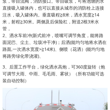
泵，带自流阀，消防接口。带自吸泵，可将池塘的水
直接吸入罐体内，也可以直接从城市的消防栓上连接
注水，吸入罐体内。垂直吸程≧8米，洒水宽度≧14
米，射程≧30米。两侧及后保险杠，附送2根3米水
管，
2、洒水车前冲(新式前冲，喷嘴可调节角度，能将路
面泥巴、尘土、垃圾冲干净)；后洒(能均匀地将水洒在
路面,一次洒水宽度>≧14米)、侧喷（花洒）(能均匀地
将路旁绿化带浇灌)、
3、后置工作平台，绿化洒水高炮，可360度旋转（炮
可调节大雨、中雨、毛毛雨、雾状）（所有功能可选
装自动控制）