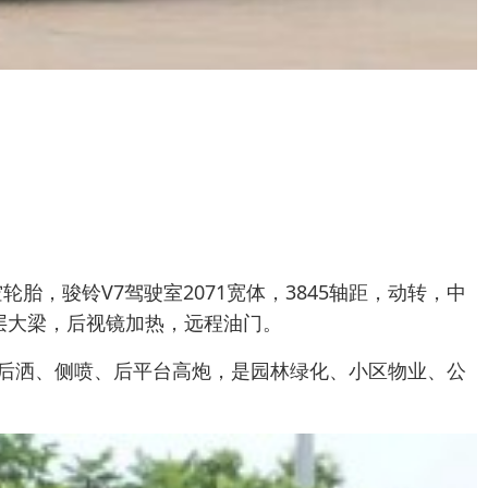
：
7.5真空轮胎，骏铃V7驾驶室2071宽体，3845轴距，动转，中
双层大梁，后视镜加热，远程油门。
、后洒、侧喷、后平台高炮，是园林绿化、小区物业、公