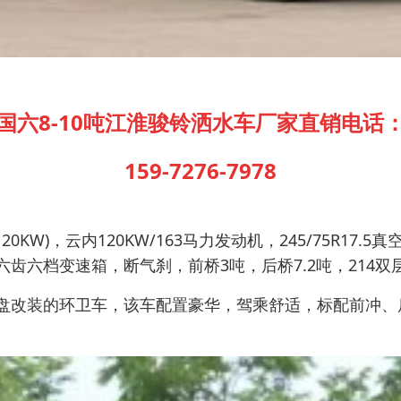
国六8-10吨江淮骏铃洒水车厂家直销电话
159-7276-7978
2(120KW)，云内120KW/163马力发动机，245/75R1
齿六档变速箱，断气刹，前桥3吨，后桥7.2吨，214
底盘改装的环卫车，该车配置豪华，驾乘舒适，标配前冲