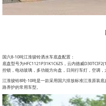
国六8-10吨江淮骏铃洒水车底盘配置：
底盘型号为HFC1121P31K1C6ZS，云内德威D30TCIF
控锁，电动玻璃，多功能方向盘，日间行车灯，空调，六
江淮骏铃8吨-10吨是一款采用国六排放标准江淮原装
路养护的常用车型。